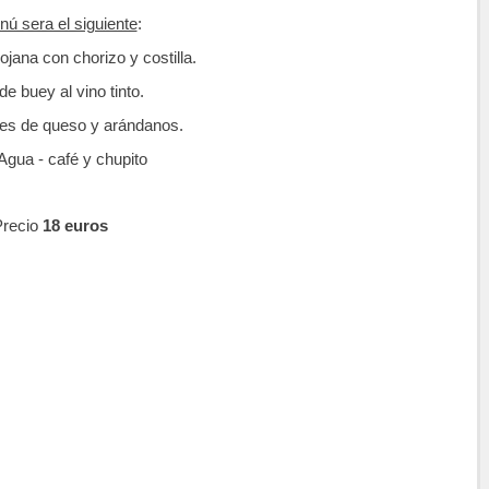
nú sera el siguiente
:
iojana con chorizo y costilla.
e buey al vino tinto.
bes de queso y arándanos.
 Agua - café y chupito
Precio
18 euros