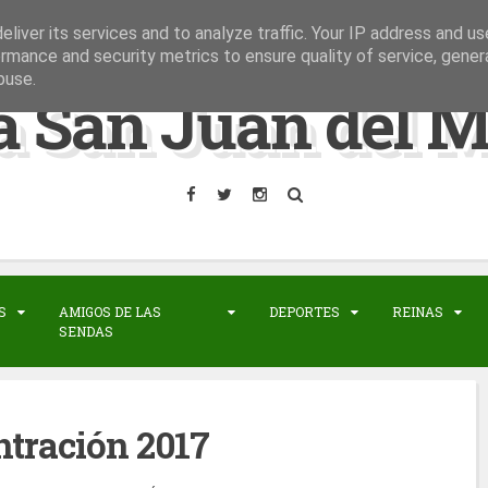
liver its services and to analyze traffic. Your IP address and u
rmance and security metrics to ensure quality of service, gene
buse.
a San Juan del M
S
AMIGOS DE LAS
DEPORTES
REINAS
SENDAS
tración 2017