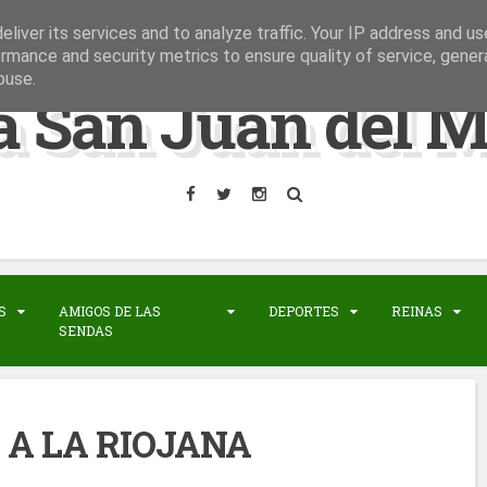
liver its services and to analyze traffic. Your IP address and u
rmance and security metrics to ensure quality of service, gene
buse.
a San Juan del M
S
AMIGOS DE LAS
DEPORTES
REINAS
SENDAS
 A LA RIOJANA