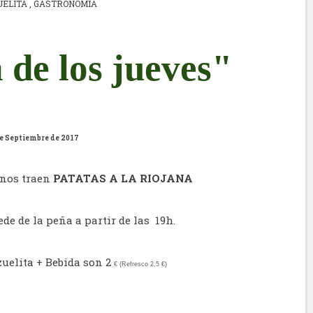
UELITA
,
GASTRONOMIA
 de los jueves"
e Septiembre de 2017
 nos traen
PATATAS A LA RIOJANA
de de la peña a partir de las 19h.
uelita + Bebida son 2
€
(Refresco 2,5
€)