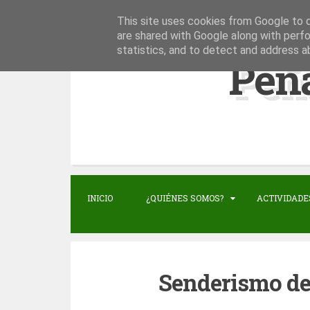
This site uses cookies from Google to de
S
are shared with Google along with perfo
statistics, and to detect and address a
k
Peñ
i
p
t
o
c
o
n
INICIO
¿QUIÉNES SOMOS?
ACTIVIDADE
t
e
n
Senderismo de 
t