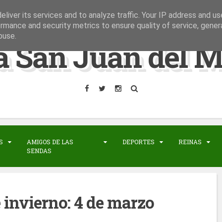
liver its services and to analyze traffic. Your IP address and u
rmance and security metrics to ensure quality of service, gene
buse.
a San Juan del M
S
AMIGOS DE LAS
DEPORTES
REINAS
SENDAS
invierno: 4 de marzo