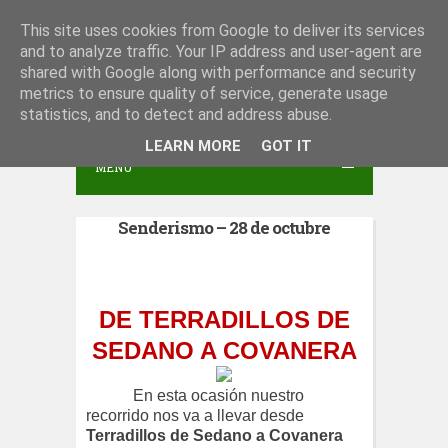
S
This site uses cookies from Google to deliver its services
Peña San Juan del Monte
and to analyze traffic. Your IP address and user-agent are
k
shared with Google along with performance and security
i
metrics to ensure quality of service, generate usage
p
statistics, and to detect and address abuse.
t
LEARN MORE
GOT IT
MENU
o
c
Senderismo – 28 de octubre
o
n
t
DE TERRADILLOS DE
e
SEDANO A COVANERA
n
t
En esta ocasión nuestro
recorrido nos va a llevar desde
Terradillos de
Sedano a Covanera