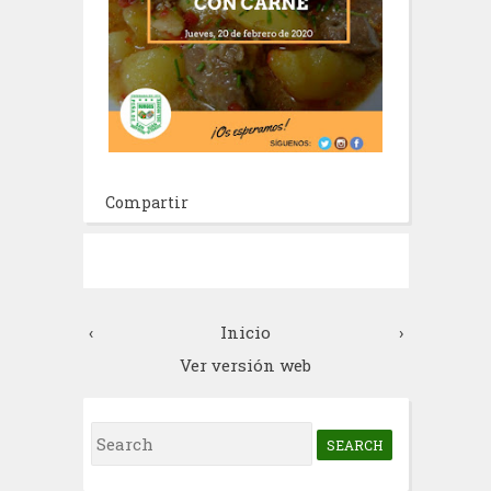
Compartir
‹
Inicio
›
Ver versión web
S
e