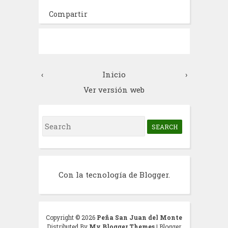
Compartir
‹
Inicio
›
Ver versión web
S
e
a
r
Con la tecnología de
Blogger
.
c
h
f
Copyright ©
2026
Peña San Juan del Monte
Distributed By
My Blogger Themes
| Blogger