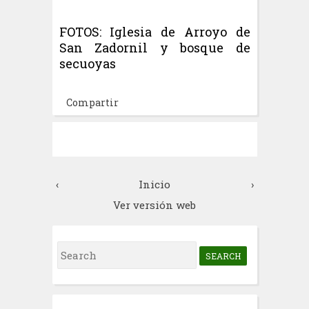
FOTOS: Iglesia de Arroyo de
San Zadornil y bosque de
secuoyas
Compartir
‹
Inicio
›
Ver versión web
S
e
a