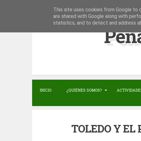
This site uses cookies from Google to de
S
are shared with Google along with perfo
statistics, and to detect and address a
k
Peñ
i
p
t
o
c
o
n
INICIO
¿QUIÉNES SOMOS?
ACTIVIDADE
t
e
n
TOLEDO Y EL 
t