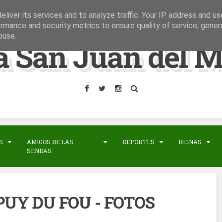
liver its services and to analyze traffic. Your IP address and u
rmance and security metrics to ensure quality of service, gene
buse.
a San Juan del M
S
AMIGOS DE LAS
DEPORTES
REINAS
SENDAS
PUY DU FOU - FOTOS