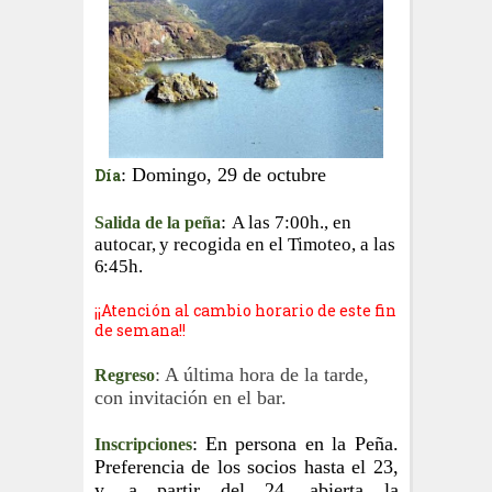
: Domingo, 29 de octubre
Día
:
A
las 7:00h., en
Salida de la peña
autocar,
y
recogida
en
el Timoteo,
a
las
6:45
h.
¡¡Atención al cambio horario de este fin
de semana!!
: A última hora de la tarde,
Regreso
con invitación en el bar.
: En persona en la Peña.
Inscripciones
Preferencia de los socios hasta el 23,
y, a partir del 24, abierta la