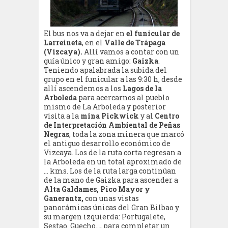
El bus nos va a dejar en
el funicular de
Larreineta
, en el
Valle de Trápaga
(Vizcaya).
Allí vamos a contar con un
guía único y gran amigo:
Gaizka
.
Teniendo apalabrada la subida del
grupo en el funicular a las 9:30 h, desde
allí ascendemos a los
Lagos de la
Arboleda
para acercarnos al pueblo
mismo de La Arboleda y posterior
visita a la
mina Pickwick
y al
Centro
de Interpretación Ambiental de Peñas
Negras
, toda la zona minera que marcó
el antiguo desarrollo económico de
Vizcaya. Los de la ruta corta regresan a
la Arboleda en un total aproximado de
… kms. Los de la ruta larga continúan
de la mano de Gaizka para ascender a
Alta Galdames, Pico Mayor y
Ganerantz,
con unas vistas
panorámicas únicas del Gran Bilbao y
su margen izquierda: Portugalete,
Sestao. Guecho…, para completar un