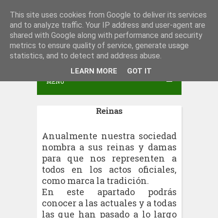
S
This site uses cookies from Google to deliver its services
Peña San Juan del Monte
and to analyze traffic. Your IP address and user-agent are
k
shared with Google along with performance and security
i
metrics to ensure quality of service, generate usage
p
statistics, and to detect and address abuse.
t
LEARN MORE
GOT IT
MENU
o
c
Reinas
o
n
Anualmente nuestra sociedad
t
nombra a sus reinas y damas
e
para que nos representen a
todos en los actos oficiales,
n
como marca la tradición.
t
En este apartado podrás
conocer a las actuales y a todas
las que han pasado a lo largo