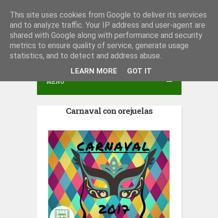
S
This site uses cookies from Google to deliver its services
Peña San Juan del Monte
and to analyze traffic. Your IP address and user-agent are
k
shared with Google along with performance and security
i
metrics to ensure quality of service, generate usage
p
statistics, and to detect and address abuse.
t
LEARN MORE
GOT IT
MENU
o
c
Carnaval con orejuelas
o
n
t
e
n
t