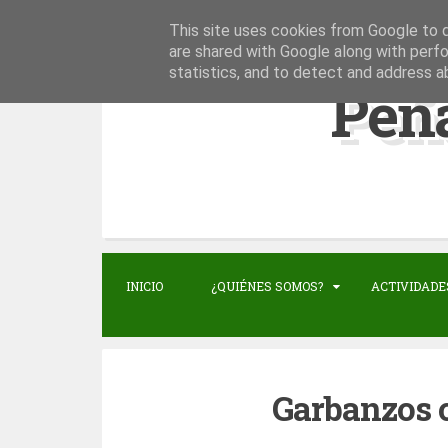
This site uses cookies from Google to de
S
are shared with Google along with perfo
statistics, and to detect and address a
k
Peñ
i
p
t
o
c
o
n
INICIO
¿QUIÉNES SOMOS?
ACTIVIDADE
t
e
n
Garbanzos c
t