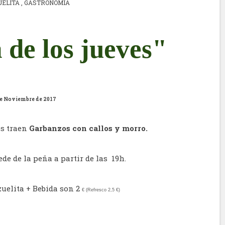
UELITA
,
GASTRONOMIA
 de los jueves"
de Noviembre de 2017
os traen
Garbanzos con callos y morro.
de de la peña a partir de las 19h.
uelita + Bebida son 2
€
(Refresco 2,5
€)