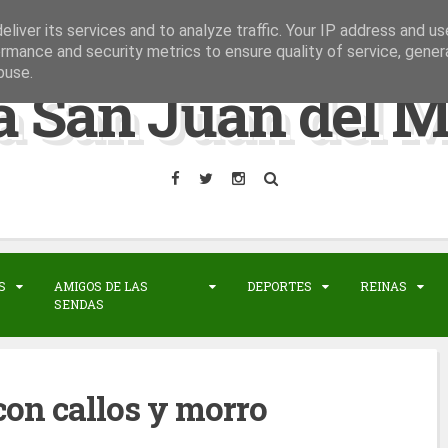
liver its services and to analyze traffic. Your IP address and u
rmance and security metrics to ensure quality of service, gene
buse.
a San Juan del M
S
AMIGOS DE LAS
DEPORTES
REINAS
SENDAS
on callos y morro