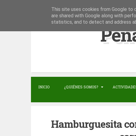
This site uses cookies from Google to de
S
are shared with Google along with perfo
statistics, and to detect and address a
k
Peñ
i
p
t
o
c
o
n
INICIO
¿QUIÉNES SOMOS?
ACTIVIDADE
t
e
n
Hamburguesita con
t