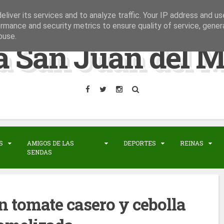
liver its services and to analyze traffic. Your IP address and u
rmance and security metrics to ensure quality of service, gene
buse.
a San Juan del M
S
AMIGOS DE LAS
DEPORTES
REINAS
SENDAS
 tomate casero y cebolla