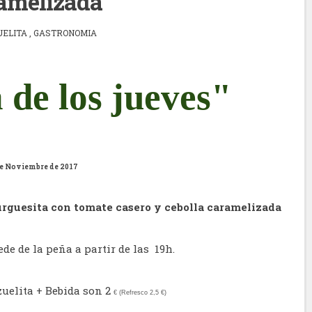
amelizada
UELITA
,
GASTRONOMIA
 de los jueves"
de Noviembre de 2017
guesita con tomate casero y cebolla caramelizada
de de la peña a partir de las 19h.
uelita + Bebida son 2
€
(Refresco 2,5
€)