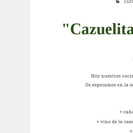
CAZ
"Cazuelita
Hoy nuestros coci
Os esperamos en la se
+ cañ
+ vino de la casa
+