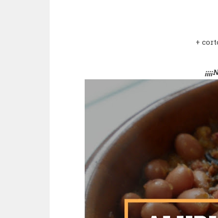
+ cort
¡¡¡¡