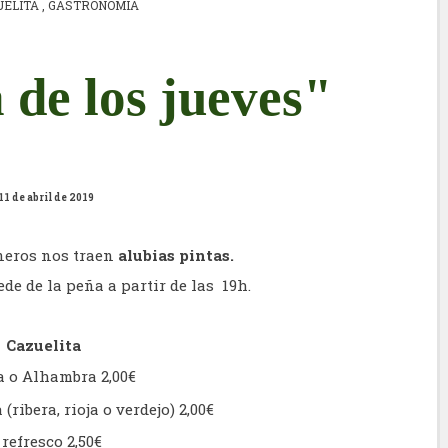
UELITA
,
GASTRONOMIA
 de los jueves"
11 de abril de 2019
neros nos traen
alubias pintas
.
de de la peña a partir de las 19h.
Cazuelita
a o Alhambra 2,00€
 (ribera, rioja o verdejo) 2,00€
 refresco 2,50€