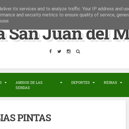
liver its services and to analyze traffic. Your IP address and u
rmance and security metrics to ensure quality of service, gene
buse.
a San Juan del M
S
AMIGOS DE LAS
DEPORTES
REINAS
SENDAS
IAS PINTAS