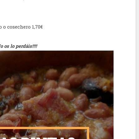
o o cosechero 1,70€
No os lo perdáis!!!!