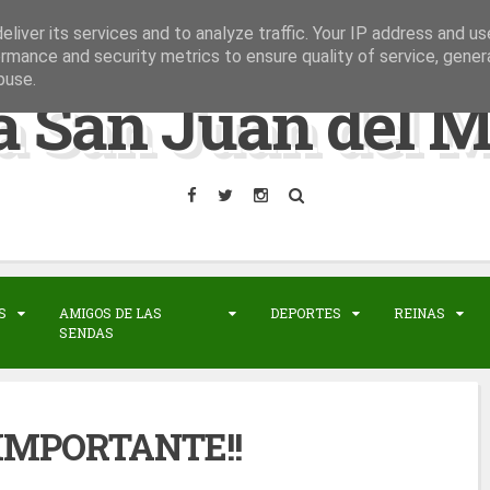
liver its services and to analyze traffic. Your IP address and u
rmance and security metrics to ensure quality of service, gene
buse.
a San Juan del M
S
AMIGOS DE LAS
DEPORTES
REINAS
SENDAS
 IMPORTANTE!!